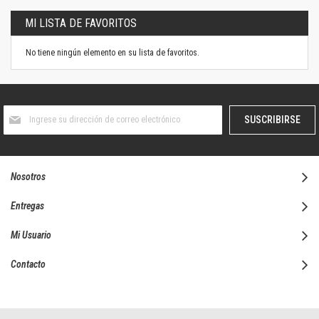
MI LISTA DE FAVORITOS
No tiene ningún elemento en su lista de favoritos.
Suscríbase
SUSCRIBIRSE
al
boletín
informativo:
Nosotros
Entregas
Mi Usuario
Contacto