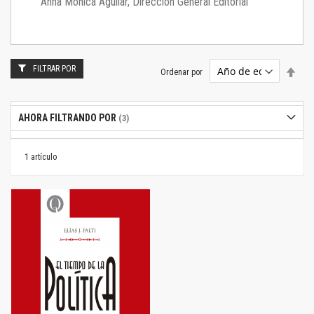
Anna Mónica Aguilar, Dirección General Editorial
FILTRAR POR
Estab
Ordenar por
dire
desc
AHORA FILTRANDO POR
1
artículo