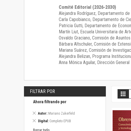
Comité Editorial (2026-2030)
Alejandra Rodríguez
, Departamento de 
Carla Capobianco
, Departamento de Cie
Patricia Gutti
, Departamento de Econom
Martín Liut
, Escuela Universitaria de Art
Osvaldo Graciano
, Comisión de Asunto
Bárbara Altschuler
, Comisión de Extensi
Mariana Suárez
, Comisión de Investigac
Alejandra Belizan, Programa Instituciona
Anna Mónica Aguilar, Dirección General E
FILTRAR POR
V
Gril
c
Ahora filtrando por
Eliminar
Autor
Mariano Zukerfeld
este
Eliminar
Digital
Completo EPUB
artículo
este
artículo
Borrar todo