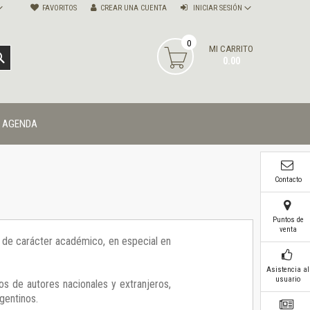
FAVORITOS
CREAR UNA CUENTA
INICIAR SESIÓN
0
MI CARRITO
BUSCAR
0.00
AGENDA
Contacto
Puntos de
venta
ía de carácter académico, en especial en
Asistencia al
usuario
os de autores nacionales y extranjeros,
gentinos.