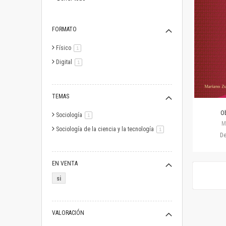
FORMATO
Físico
artículo
1
Digital
artículo
1
TEMAS
Ob
Sociología
artículo
1
M
Sociología de la ciencia y la tecnología
artículo
1
D
EN VENTA
si
VALORACIÓN