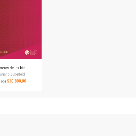
Revista de Ciencias Sociales. Segunda época
Fondo editorial
Biomedicina
Coediciones
Jornadas académicas
La ideología argentina
Libros de arte
Otros títulos
Textos para la enseñanza universitaria
reros de los bits
Intersecciones
ariano Zukerfeld
Convergencia. Entre memoria y sociedad
$10.800,00
esde
Filosofía y ciencia
Política
Serie Clásica
Serie Contemporánea
Unidad de Publicaciones del Departamento de Ciencia y Tecnología
Colecciones
Universidad Virtual de Quilmes