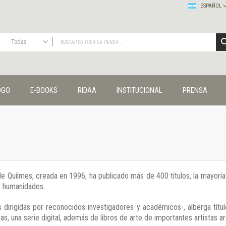
ESPAÑOL
Todas
TODAS
Publicaciones
OGO
E-BOOKS
RIDAA
INSTITUCIONAL
PRENSA
Editorial
Colecciones
Administración y economía
Coedición UNQ / Clacso
Coedición UNQ / UNC
Comunicación y cultura
Crímenes y violencias
 de Quilmes, creada en 1996, ha publicado más de 400 títulos, la mayor
Cuadernos universitarios
 y humanidades.
Derechos humanos
Ediciones especiales
 dirigidas por reconocidos investigadores y académicos-, alberga títul
Géneros
s, una serie digital, además de libros de arte de importantes artistas ar