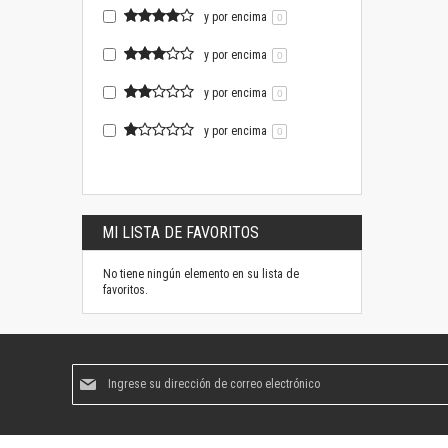
y por encima
0
y por encima
0
y por encima
0
y por encima
0
MI LISTA DE FAVORITOS
No tiene ningún elemento en su lista de
favoritos.
Suscríbase
al
boletín
informativo: