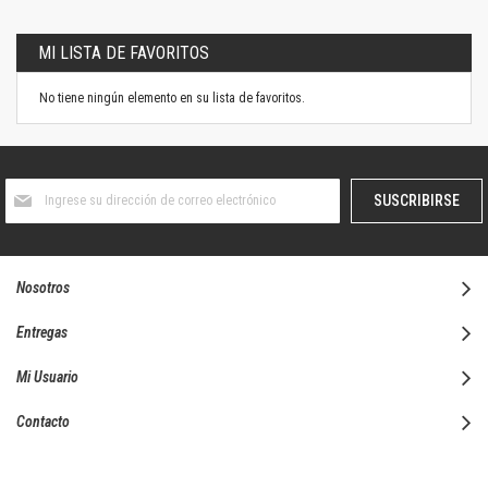
MI LISTA DE FAVORITOS
No tiene ningún elemento en su lista de favoritos.
Suscríbase
SUSCRIBIRSE
al
boletín
informativo:
Nosotros
Entregas
Mi Usuario
Contacto