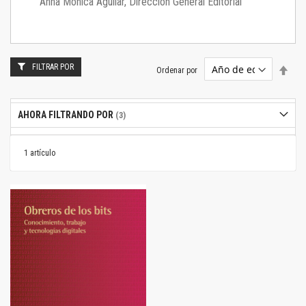
Anna Mónica Aguilar, Dirección General Editorial
FILTRAR POR
Estab
Ordenar por
dire
desc
AHORA FILTRANDO POR
1
artículo