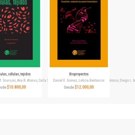
Horizontes en las artes
La ideología argentina y latinoamericana
Las ciudades y las ideas
Serie Nuevas aproximaciones
Serie Clásicos latinoamericanos
Medios&redes
Música y ciencia
Serie Arte sonoro
Nuevos enfoques en ciencia y tecnología
Sociedad-tecnología-ciencia
ulas, células, tejidos
Bioproyectos
Serie digital
. Scursoni, Ana R. Alonso, Carla S. Capobianco, Daniel E. Gomez, Daniel F. Alonso, Diego L
Daniel E. Gomez, Leticia Bentancor
Territorio y acumulación: conflictividades y alternativas
$10.800,00
$12.000,00
esde
Desde
Textos y lecturas en ciencias sociales
Serie Punto de encuentros
Publicaciones periódicas
Prismas
Redes
Revista de Ciencias Sociales. Primera época