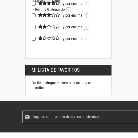
Mariano R. Gabri
artículo
1
y por encima
0
Romina G. Armando
artículo
1
y por encima
0
y por encima
0
y por encima
0
MI LISTA DE FAVORITOS
No tiene ningún elemento en su lista de
favoritos.
Suscríbase
al
boletín
informativo: