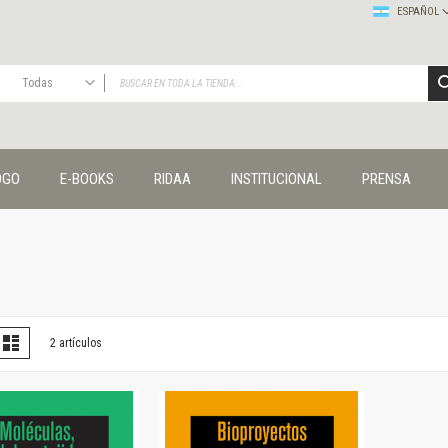
ESPAÑOL
Todas
TODAS
Publicaciones
OGO
E-BOOKS
RIDAA
INSTITUCIONAL
PRENSA
Editorial
Colecciones
Administración y economía
Coedición UNQ / Clacso
Coedición UNQ / UNC
Comunicación y cultura
Crímenes y violencias
er
la
Lista
2
artículos
omo
Cuadernos universitarios
Derechos humanos
Ediciones especiales
Géneros