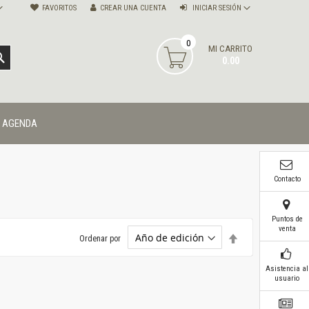
FAVORITOS
CREAR UNA CUENTA
INICIAR SESIÓN
0
MI CARRITO
BUSCAR
0.00
AGENDA
Contacto
Puntos de
venta
Establecer
Ordenar por
dirección
descendente
Asistencia al
usuario