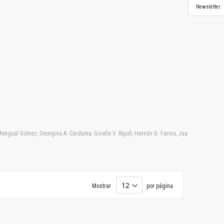
Newsletter
. Mengual Gómez, Georgina A. Cardama, Giselle V. Ripoll, Hernán G. Farina, Juan Garona, Mar
Mostrar
por página