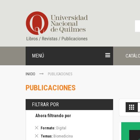
Ir
al
contenido
MENÚ
CATÁL
INICIO
PUBLICACIONES
PUBLICACIONES
FILTRAR POR
V
Gril
c
Ahora filtrando por
Eliminar
Formato
Digital
este
Eliminar
Temas
Biomedicina
artículo