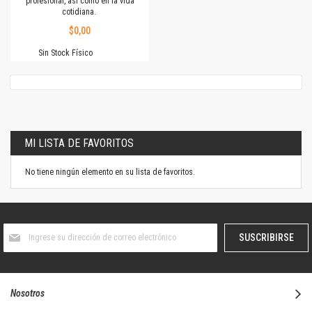
profesional, así como en la vida
cotidiana.
$0,00
Sin Stock Físico
MI LISTA DE FAVORITOS
No tiene ningún elemento en su lista de favoritos.
Suscríbase
SUSCRIBIRSE
al
boletín
informativo:
Nosotros