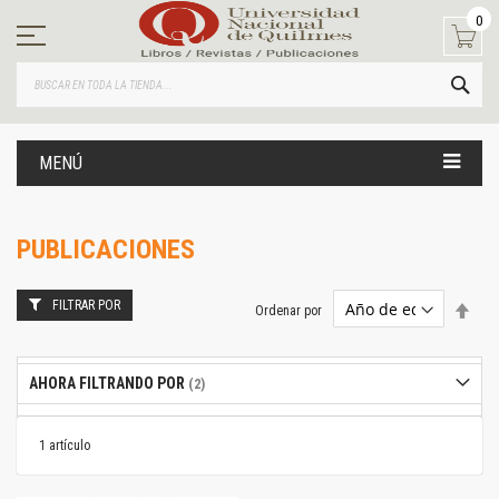
Ir
0
al
contenido
BUS
MENÚ
PUBLICACIONES
FILTRAR POR
Estab
Ordenar por
dire
desc
AHORA FILTRANDO POR
1
artículo