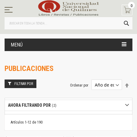
Ir
0
al
contenido
BUS
MENÚ
PUBLICACIONES
FILTRAR POR
Estab
Ordenar por
dire
desc
AHORA FILTRANDO POR
Artículos
1
-
12
de
190