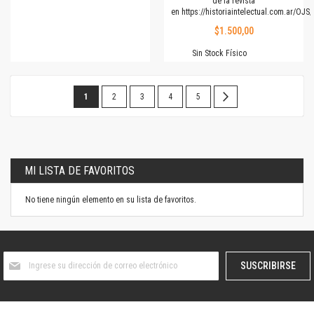
de la revista
en
https://historiaintelectual.com.ar/OJ
$1.500,00
Sin Stock Físico
Página
Estás
Página
Página
Página
Página
Página
Siguiente
1
2
3
4
5
leyendo
la
página
MI LISTA DE FAVORITOS
No tiene ningún elemento en su lista de favoritos.
Suscríbase
SUSCRIBIRSE
al
boletín
informativo: