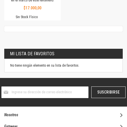
en el marco de este fenómeno.
$17.000,00
Sin Stock Físico
MI LISTA DE FAVORITOS
No tiene ningún elemento en su lista de favoritos.
Suscríbase
SUSCRIBIRSE
al
boletín
informativo:
Nosotros
Entregas