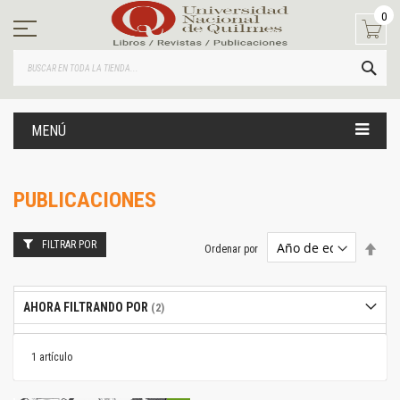
Ir
0
al
contenido
BUS
MENÚ
PUBLICACIONES
FILTRAR POR
Estab
Ordenar por
dire
desc
AHORA FILTRANDO POR
1
artículo