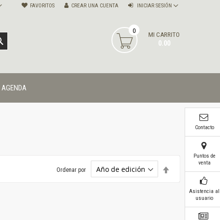
FAVORITOS
CREAR UNA CUENTA
INICIAR SESIÓN
0
MI CARRITO
BUSCAR
0.00
AGENDA
Contacto
Puntos de
venta
Establecer
Ordenar por
dirección
descendente
Asistencia al
usuario