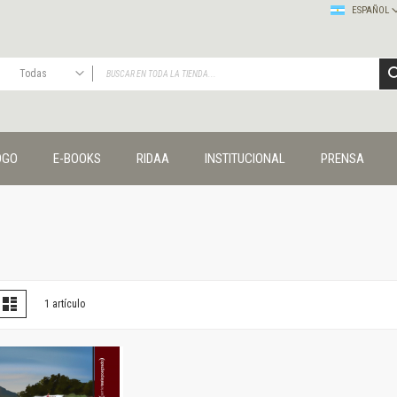
ESPAÑOL
Todas
TODAS
Publicaciones
OGO
E-BOOKS
RIDAA
INSTITUCIONAL
PRENSA
Editorial
Colecciones
Administración y economía
Coedición UNQ / Clacso
Coedición UNQ / UNC
Comunicación y cultura
Crímenes y violencias
er
la
Lista
1
artículo
omo
Cuadernos universitarios
Derechos humanos
Ediciones especiales
Géneros