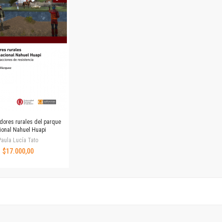
Horizontes en las artes
La ideología argentina y latinoamericana
Las ciudades y las ideas
Serie Nuevas aproximaciones
Serie Clásicos latinoamericanos
Medios&redes
Música y ciencia
Serie Arte sonoro
Nuevos enfoques en ciencia y tecnología
Sociedad-tecnología-ciencia
dores rurales del parque
Serie digital
ional Nahuel Huapi
Territorio y acumulación: conflictividades y alternativas
Paula Lucía Tato
$17.000,00
Textos y lecturas en ciencias sociales
Serie Punto de encuentros
Publicaciones periódicas
Prismas
Redes
Revista de Ciencias Sociales. Primera época