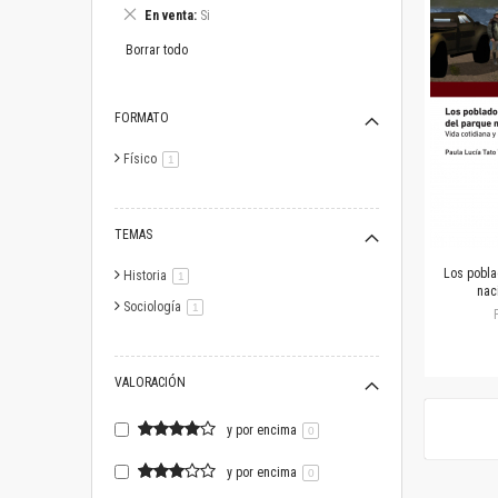
este
Eliminar
En venta
Si
artículo
este
artículo
Borrar todo
FORMATO
Físico
artículo
1
TEMAS
Los pobla
Historia
artículo
1
nac
Sociología
artículo
1
VALORACIÓN
y por encima
0
y por encima
0