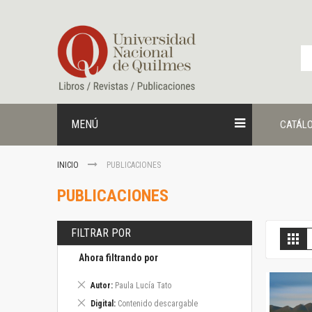
Ir
al
contenido
MENÚ
CATÁL
INICIO
PUBLICACIONES
PUBLICACIONES
FILTRAR POR
V
Gril
c
Ahora filtrando por
Eliminar
Autor
Paula Lucía Tato
este
Eliminar
Digital
Contenido descargable
artículo