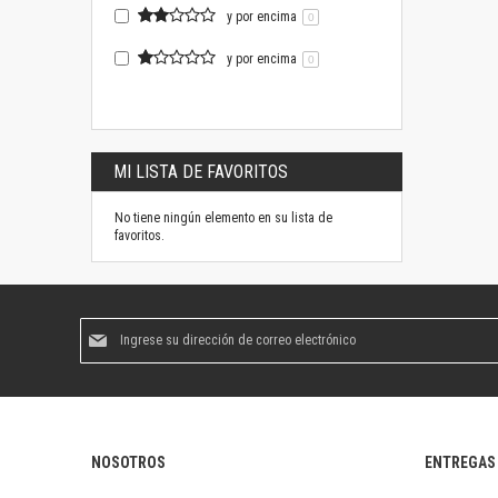
y por encima
0
y por encima
0
MI LISTA DE FAVORITOS
No tiene ningún elemento en su lista de
favoritos.
Suscríbase
al
boletín
informativo:
NOSOTROS
ENTREGAS