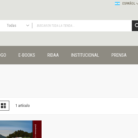
ESPAÑOL
Todas
TODAS
Publicaciones
OGO
E-BOOKS
RIDAA
INSTITUCIONAL
PRENSA
Editorial
Colecciones
Administración y economía
Coedición UNQ / Clacso
Coedición UNQ / UNC
Comunicación y cultura
Crímenes y violencias
er
la
Lista
1
artículo
omo
Cuadernos universitarios
Derechos humanos
Ediciones especiales
Géneros