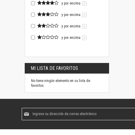
y por encima
0
y por encima
0
y por encima
0
y por encima
0
MI LISTA DE FAVORITOS
No tiene ningún elemento en su lista de
favoritos.
Suscríbase
al
boletín
informativo: