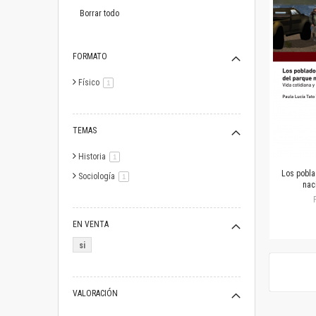
este
artículo
Borrar todo
FORMATO
Físico
artículo
1
TEMAS
Historia
artículo
1
Los pobla
Sociología
artículo
1
nac
EN VENTA
si
VALORACIÓN