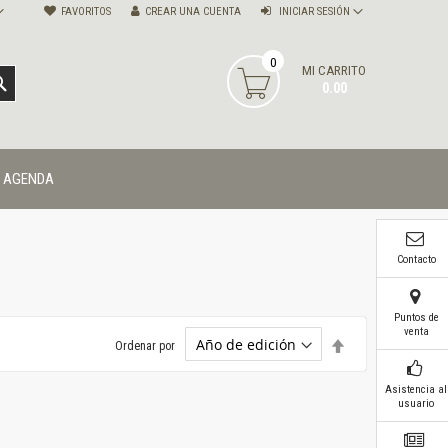
FAVORITOS
CREAR UNA CUENTA
INICIAR SESIÓN
0
MI CARRITO
BUSCAR
0.00
AGENDA
Contacto
Puntos de
venta
Establecer
Ordenar por
dirección
descendente
Asistencia al
usuario