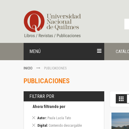
Ir
al
contenido
MENÚ
CATÁL
INICIO
PUBLICACIONES
PUBLICACIONES
FILTRAR POR
V
Gril
c
Ahora filtrando por
Eliminar
Autor
Paula Lucía Tato
este
Eliminar
Digital
Contenido descargable
artículo