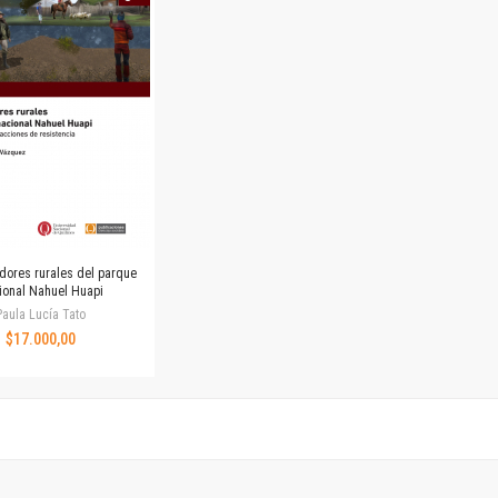
Horizontes en las artes
La ideología argentina y latinoamericana
Las ciudades y las ideas
Serie Nuevas aproximaciones
Serie Clásicos latinoamericanos
Medios&redes
Música y ciencia
Serie Arte sonoro
Nuevos enfoques en ciencia y tecnología
Sociedad-tecnología-ciencia
dores rurales del parque
Serie digital
ional Nahuel Huapi
Territorio y acumulación: conflictividades y alternativas
Paula Lucía Tato
$17.000,00
Textos y lecturas en ciencias sociales
Serie Punto de encuentros
Publicaciones periódicas
Prismas
Redes
Revista de Ciencias Sociales. Primera época