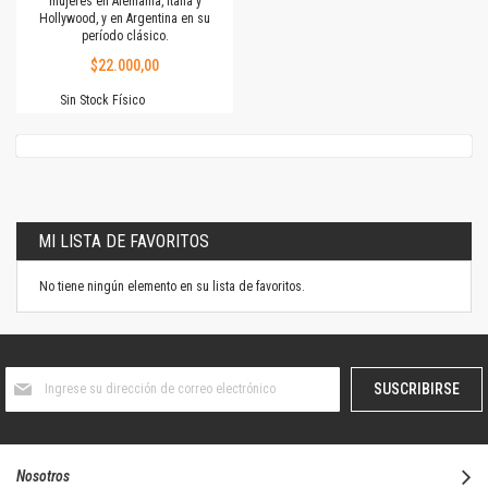
mujeres en Alemania, Italia y
Hollywood, y en Argentina en su
período clásico.
$22.000,00
Sin Stock Físico
MI LISTA DE FAVORITOS
No tiene ningún elemento en su lista de favoritos.
Suscríbase
SUSCRIBIRSE
al
boletín
informativo:
Nosotros