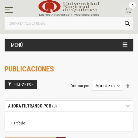
Ir
0
al
contenido
BUS
MENÚ
PUBLICACIONES
FILTRAR POR
Estab
Ordenar por
dire
desc
AHORA FILTRANDO POR
1
artículo