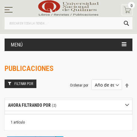
Ir
0
al
contenido
BUS
MENÚ
PUBLICACIONES
FILTRAR POR
Estab
Ordenar por
dire
desc
AHORA FILTRANDO POR
1
artículo