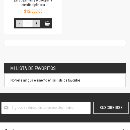
participantes y bibliografía
interdisciplinaria.
$12.000,00
-
+
MI LISTA DE FAVORITOS
No tiene ningún elemento en su lista de favoritos.
Suscríbase
SUSCRIBIRSE
al
boletín
informativo: