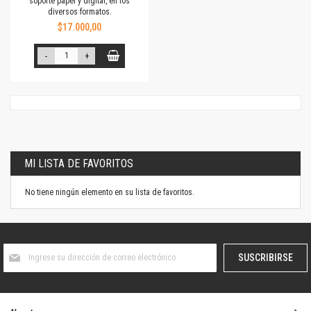
soporte papel y digital, en los
diversos formatos.
$17.000,00
-
+
MI LISTA DE FAVORITOS
No tiene ningún elemento en su lista de favoritos.
Suscríbase
SUSCRIBIRSE
al
boletín
informativo: