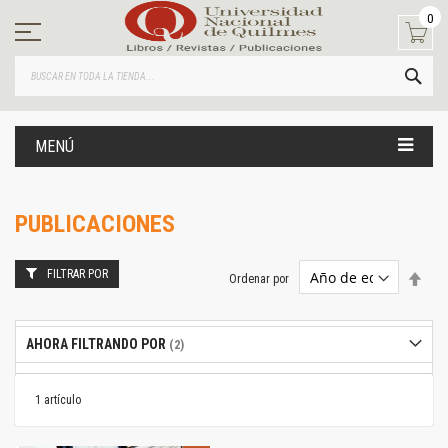
Ir
0
al
contenido
BUS
MENÚ
PUBLICACIONES
FILTRAR POR
Estab
Ordenar por
dire
desc
AHORA FILTRANDO POR
1
artículo