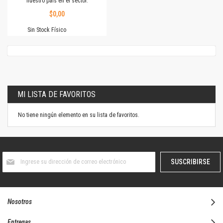
nuestro país en el sector.
$0,00
Sin Stock Físico
MI LISTA DE FAVORITOS
No tiene ningún elemento en su lista de favoritos.
Suscríbase
SUSCRIBIRSE
al
boletín
informativo:
Nosotros
Entregas