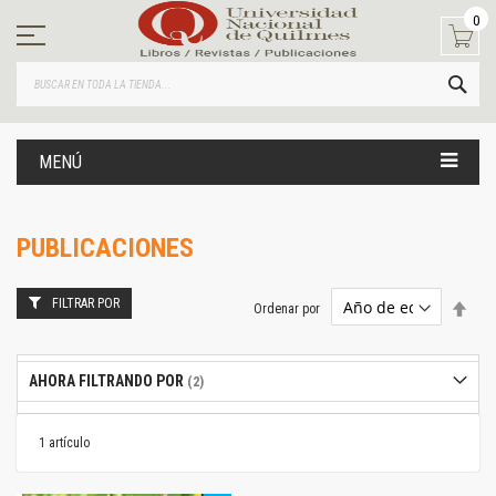
Ir
0
al
contenido
BUS
MENÚ
PUBLICACIONES
FILTRAR POR
Estab
Ordenar por
dire
desc
AHORA FILTRANDO POR
1
artículo