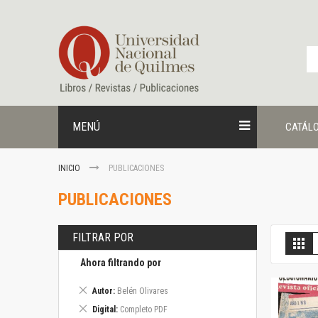
Ir
al
contenido
MENÚ
CATÁL
INICIO
PUBLICACIONES
PUBLICACIONES
FILTRAR POR
V
Gril
c
Ahora filtrando por
Eliminar
Autor
Belén Olivares
este
Eliminar
Digital
Completo PDF
artículo