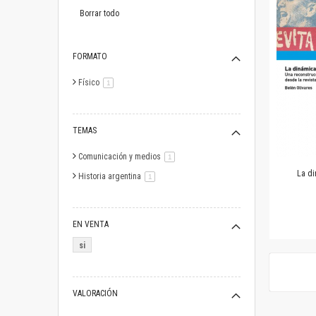
este
artículo
Borrar todo
FORMATO
Físico
artículo
1
TEMAS
Comunicación y medios
artículo
1
La di
Historia argentina
artículo
1
EN VENTA
si
VALORACIÓN