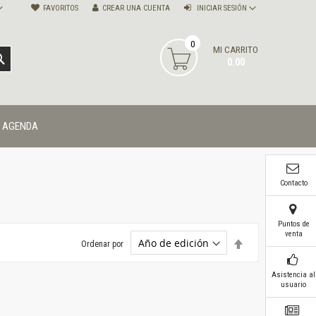
FAVORITOS
CREAR UNA CUENTA
INICIAR SESIÓN
0
MI CARRITO
BUSCAR
0.00
AGENDA
Contacto
Puntos de
venta
Establecer
Ordenar por
dirección
descendente
Asistencia al
usuario