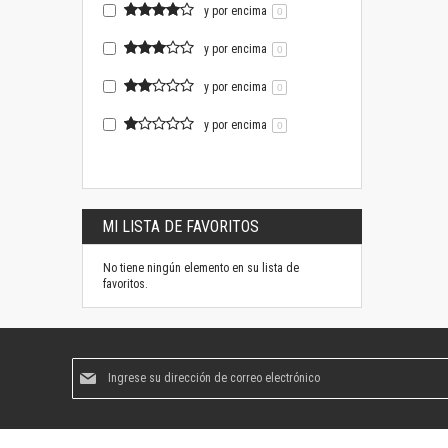
y por encima
0
y por encima
0
y por encima
0
y por encima
0
MI LISTA DE FAVORITOS
No tiene ningún elemento en su lista de
favoritos.
Suscríbase
al
boletín
informativo: