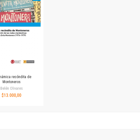
Horizontes en las artes
La ideología argentina y latinoamericana
Las ciudades y las ideas
Serie Nuevas aproximaciones
Serie Clásicos latinoamericanos
Medios&redes
Música y ciencia
Serie Arte sonoro
Nuevos enfoques en ciencia y tecnología
Sociedad-tecnología-ciencia
námica recóndita de
Serie digital
Montoneros
Territorio y acumulación: conflictividades y alternativas
Belén Olivares
$13.000,00
Textos y lecturas en ciencias sociales
Serie Punto de encuentros
Publicaciones periódicas
Prismas
Redes
Revista de Ciencias Sociales. Primera época