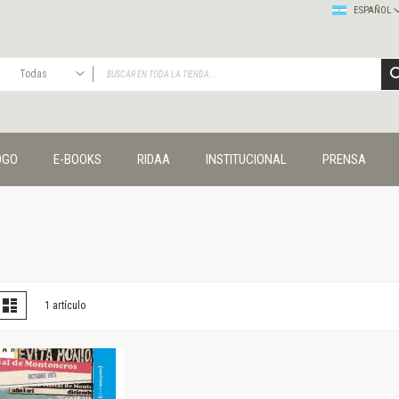
ESPAÑOL
Todas
TODAS
Publicaciones
OGO
E-BOOKS
RIDAA
INSTITUCIONAL
PRENSA
Editorial
Colecciones
Administración y economía
Coedición UNQ / Clacso
Coedición UNQ / UNC
Comunicación y cultura
Crímenes y violencias
er
la
Lista
1
artículo
omo
Cuadernos universitarios
Derechos humanos
Ediciones especiales
Géneros