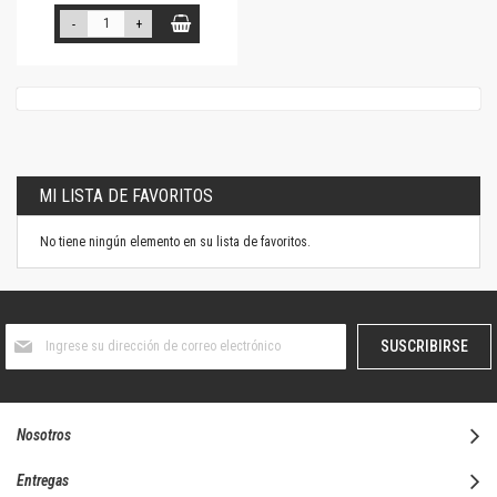
-
+
MI LISTA DE FAVORITOS
No tiene ningún elemento en su lista de favoritos.
Suscríbase
SUSCRIBIRSE
al
boletín
informativo:
Nosotros
Entregas