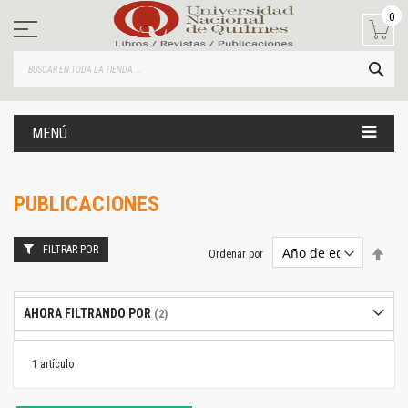
Ir
0
al
contenido
BUS
MENÚ
PUBLICACIONES
FILTRAR POR
Estab
Ordenar por
dire
desc
AHORA FILTRANDO POR
1
artículo