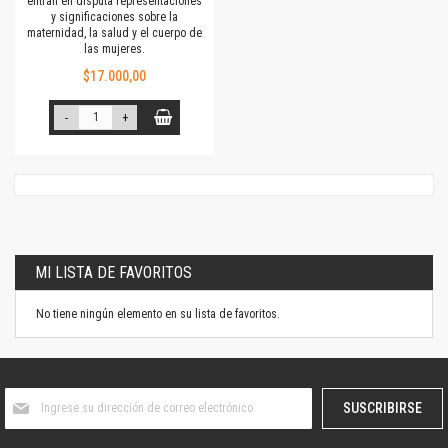
entran en disputa representaciones
y significaciones sobre la
maternidad, la salud y el cuerpo de
las mujeres.
$17.000,00
-
+
MI LISTA DE FAVORITOS
No tiene ningún elemento en su lista de favoritos.
Suscríbase
SUSCRIBIRSE
al
boletín
informativo: