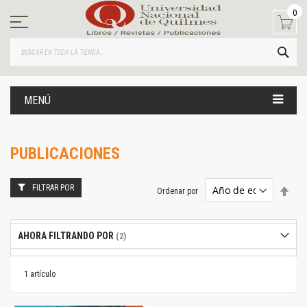
Ir
0
al
contenido
BUS
MENÚ
PUBLICACIONES
FILTRAR POR
Estab
Ordenar por
dire
desc
AHORA FILTRANDO POR
1
artículo