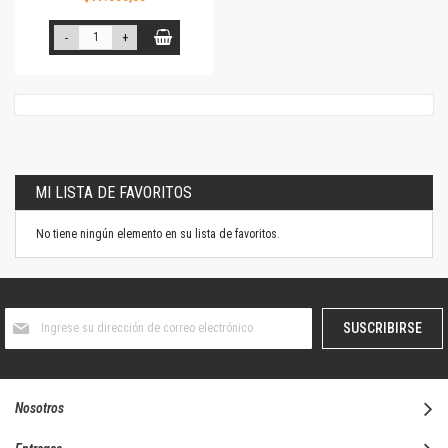
-
+
MI LISTA DE FAVORITOS
No tiene ningún elemento en su lista de favoritos.
Suscríbase
SUSCRIBIRSE
al
boletín
informativo:
Nosotros