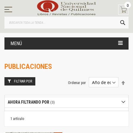
Ir
0
al
contenido
BUS
MENÚ
PUBLICACIONES
FILTRAR POR
Estab
Ordenar por
dire
desc
AHORA FILTRANDO POR
1
artículo