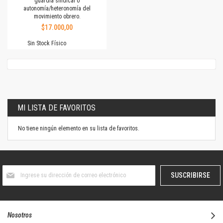
guardia sindical o
autonomía/heteronomía del
movimiento obrero.
$17.000,00
Sin Stock Físico
MI LISTA DE FAVORITOS
No tiene ningún elemento en su lista de favoritos.
Suscríbase
SUSCRIBIRSE
al
boletín
informativo:
Nosotros