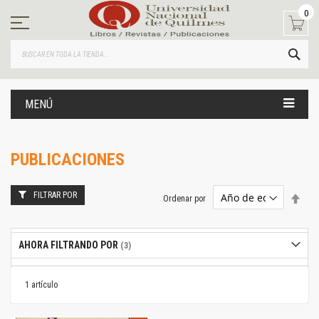
Ir
0
al
contenido
BUS
MENÚ
PUBLICACIONES
FILTRAR POR
Estab
Ordenar por
dire
desc
AHORA FILTRANDO POR
1
artículo