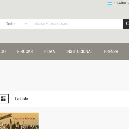
ESPAÑOL
Todas
TODAS
Publicaciones
OGO
E-BOOKS
RIDAA
INSTITUCIONAL
PRENSA
Editorial
Colecciones
Administración y economía
Coedición UNQ / Clacso
Coedición UNQ / UNC
Comunicación y cultura
Crímenes y violencias
er
la
Lista
1
artículo
omo
Cuadernos universitarios
Derechos humanos
Ediciones especiales
Géneros