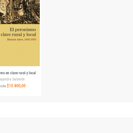
Horizontes en las artes
La ideología argentina y latinoamericana
Las ciudades y las ideas
Serie Nuevas aproximaciones
Serie Clásicos latinoamericanos
Medios&redes
Música y ciencia
Serie Arte sonoro
Nuevos enfoques en ciencia y tecnología
Sociedad-tecnología-ciencia
smo en clave rural y local
Serie digital
lejandra Salomón
Territorio y acumulación: conflictividades y alternativas
$10.800,00
esde
Textos y lecturas en ciencias sociales
Serie Punto de encuentros
Publicaciones periódicas
Prismas
Redes
Revista de Ciencias Sociales. Primera época