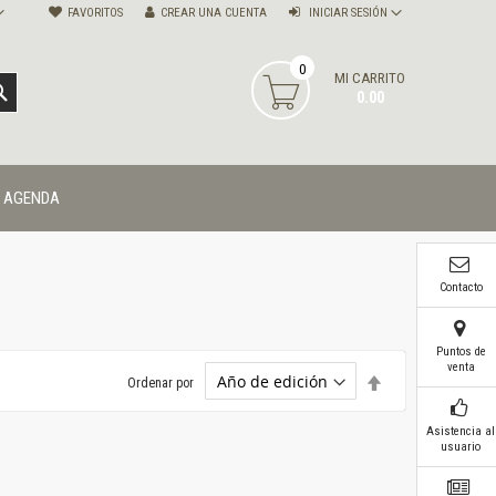
FAVORITOS
CREAR UNA CUENTA
INICIAR SESIÓN
0
MI CARRITO
BUSCAR
0.00
AGENDA
Contacto
Puntos de
venta
Establecer
Ordenar por
dirección
descendente
Asistencia al
usuario