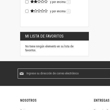
y por encima
0
y por encima
0
MI LISTA DE FAVORITOS
No tiene ningún elemento en su lista de
favoritos.
Suscríbase
al
boletín
informativo:
NOSOTROS
ENTREGAS