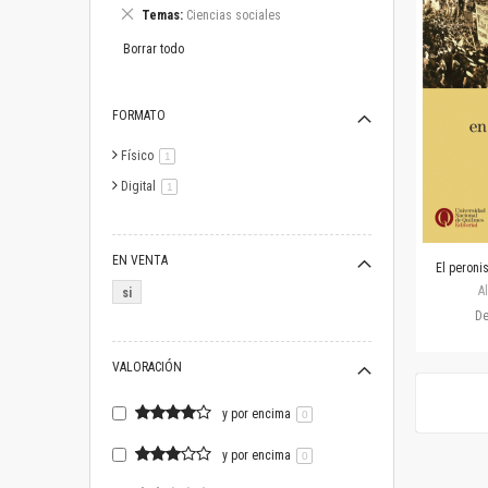
este
Eliminar
Temas
Ciencias sociales
artículo
este
artículo
Borrar todo
FORMATO
Físico
artículo
1
Digital
artículo
1
EN VENTA
El peroni
A
si
D
VALORACIÓN
y por encima
0
y por encima
0