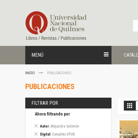
Ir
al
contenido
MENÚ
CATÁL
INICIO
PUBLICACIONES
PUBLICACIONES
FILTRAR POR
V
Gril
c
Ahora filtrando por
Eliminar
Autor
Alejandra Salomón
este
Eliminar
Digital
Completo EPUB
artículo