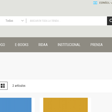
ESPAÑOL
Todas
TODAS
Publicaciones
OGO
E-BOOKS
RIDAA
INSTITUCIONAL
PRENSA
Editorial
Colecciones
Administración y economía
Coedición UNQ / Clacso
Coedición UNQ / UNC
Comunicación y cultura
Crímenes y violencias
er
la
Lista
2
artículos
omo
Cuadernos universitarios
Derechos humanos
Ediciones especiales
Géneros