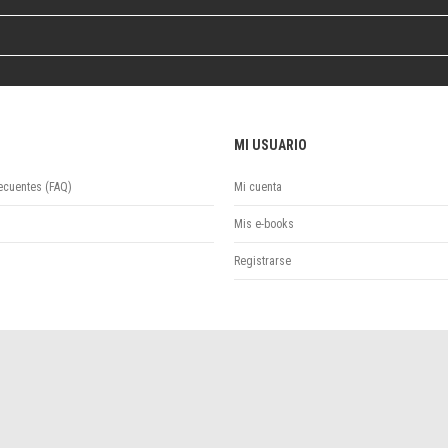
Colecciones
Ideas de Educación Virtual
Unidad de Publicaciones del Departamento de Economía y Administración
Colecciones
Otros títulos
Economía y Gestión
MI USUARIO
Economía y Sociedad
Series
ecuentes (FAQ)
Mi cuenta
Investigación
Mis e-books
Unidad de Publicaciones del Departamento de Ciencias Sociales
Series
Registrarse
Encuentros
Investigación
Tesis Grado
Tesis Posgrado
Cursos
Experiencias
Escuela de Artes