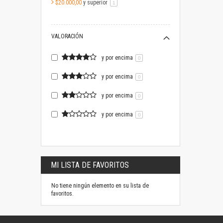
$20.000,00
y superior
artículo
1
VALORACIÓN
y por encima
0
y por encima
0
y por encima
0
y por encima
0
MI LISTA DE FAVORITOS
No tiene ningún elemento en su lista de
favoritos.