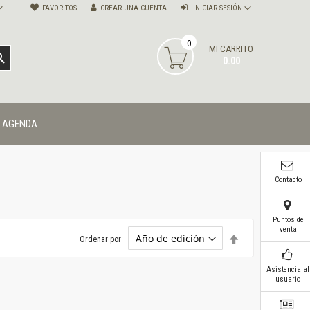
FAVORITOS
CREAR UNA CUENTA
INICIAR SESIÓN
0
MI CARRITO
BUSCAR
0.00
AGENDA
Contacto
Puntos de
venta
Establecer
Ordenar por
dirección
descendente
Asistencia al
usuario