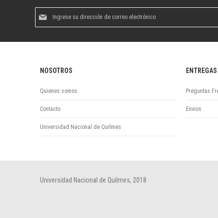
Suscríbase
al
boletín
informativo:
NOSOTROS
ENTREGAS
Quienes somos
Preguntas Fr
Contacto
Envios
Universidad Nacional de Quilmes
Universidad Nacional de Quilmes, 2018