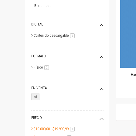
este
artículo
Borrar todo
DIGITAL
Contenido descargable
artículo
1
FORMATO
Físico
artículo
2
Hac
EN VENTA
si
PRECIO
$10.000,00
-
$19.999,99
artículo
1