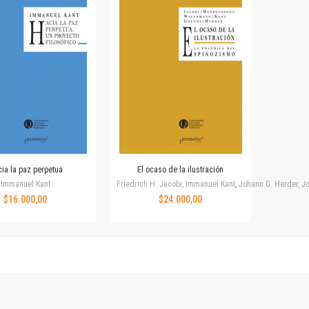
Horizontes en las artes
La ideología argentina y latinoamericana
Las ciudades y las ideas
Serie Nuevas aproximaciones
Serie Clásicos latinoamericanos
Medios&redes
Música y ciencia
Serie Arte sonoro
Nuevos enfoques en ciencia y tecnología
Sociedad-tecnología-ciencia
ia la paz perpetua
El ocaso de la ilustración
Serie digital
Immanuel Kant
Friedrich H. Jacobi, Immanuel Kant, Johann G. Herder
Territorio y acumulación: conflictividades y alternativas
$16.000,00
$24.000,00
Textos y lecturas en ciencias sociales
Serie Punto de encuentros
Publicaciones periódicas
Prismas
Redes
Revista de Ciencias Sociales. Primera época