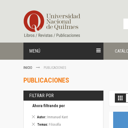
Ir
al
contenido
MENÚ
CATÁL
INICIO
PUBLICACIONES
PUBLICACIONES
FILTRAR POR
V
Gril
c
Ahora filtrando por
Eliminar
Autor
Immanuel Kant
este
Eliminar
Temas
Filosofía
artículo