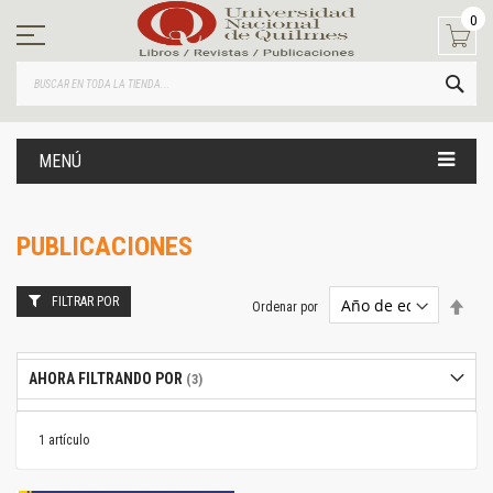
Ir
0
al
contenido
BUS
MENÚ
PUBLICACIONES
FILTRAR POR
Estab
Ordenar por
dire
desc
AHORA FILTRANDO POR
1
artículo