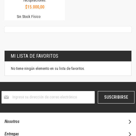
recopilaciones.
$15.000,00
Sin Stock Físico
MI LISTA DE FAVORITOS
No tiene ningún elemento en su lista de favoritos.
Suscríbase
SUSCRIBIRSE
al
boletín
informativo:
Nosotros
Entregas