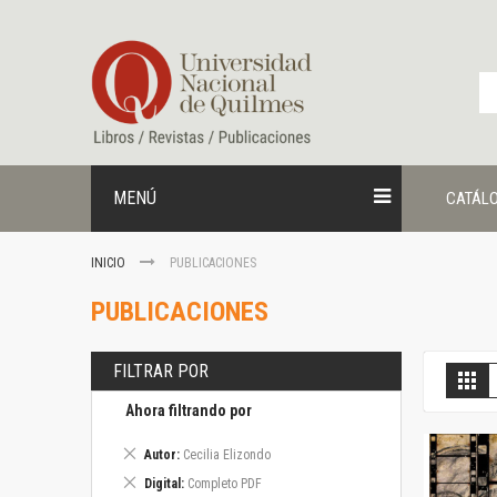
Ir
al
contenido
MENÚ
CATÁL
INICIO
PUBLICACIONES
PUBLICACIONES
FILTRAR POR
V
Gril
c
Ahora filtrando por
Eliminar
Autor
Cecilia Elizondo
este
Eliminar
Digital
Completo PDF
artículo