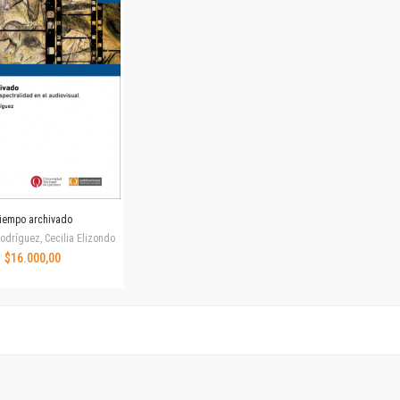
Horizontes en las artes
La ideología argentina y latinoamericana
Las ciudades y las ideas
Serie Nuevas aproximaciones
Serie Clásicos latinoamericanos
Medios&redes
Música y ciencia
Serie Arte sonoro
Nuevos enfoques en ciencia y tecnología
Sociedad-tecnología-ciencia
iempo archivado
Serie digital
odríguez, Cecilia Elizondo
Territorio y acumulación: conflictividades y alternativas
$16.000,00
Textos y lecturas en ciencias sociales
Serie Punto de encuentros
Publicaciones periódicas
Prismas
Redes
Revista de Ciencias Sociales. Primera época