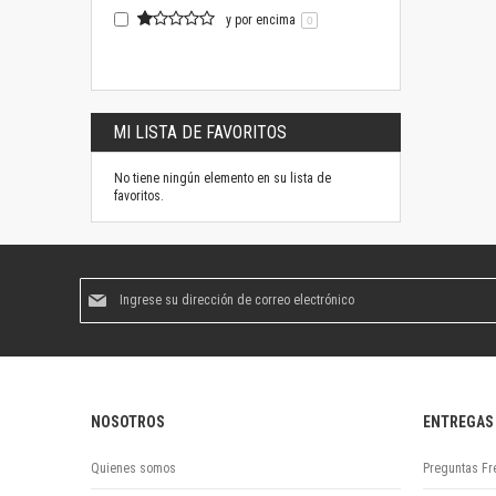
y por encima
0
MI LISTA DE FAVORITOS
No tiene ningún elemento en su lista de
favoritos.
Suscríbase
al
boletín
informativo:
NOSOTROS
ENTREGAS
Quienes somos
Preguntas Fr