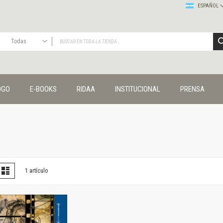
ESPAÑOL
Todas
TODAS
Publicaciones
OGO
E-BOOKS
RIDAA
INSTITUCIONAL
PRENSA
Editorial
Colecciones
Administración y economía
Coedición UNQ / Clacso
Coedición UNQ / UNC
Comunicación y cultura
Crímenes y violencias
er
la
Lista
1
artículo
omo
Cuadernos universitarios
Derechos humanos
Ediciones especiales
Géneros