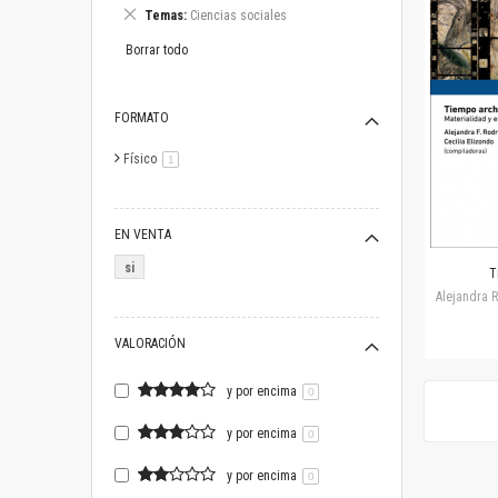
este
Eliminar
Temas
Ciencias sociales
artículo
este
artículo
Borrar todo
FORMATO
Físico
artículo
1
EN VENTA
si
T
Alejandra R
VALORACIÓN
y por encima
0
y por encima
0
y por encima
0