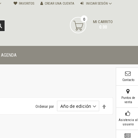
FAVORITOS
CREAR UNA CUENTA
INICIAR SESIÓN
0
MI CARRITO
BUSCAR
0.00
AGENDA
Contacto
Puntos de
venta
Establecer
Ordenar por
dirección
descendente
Asistencia al
usuario