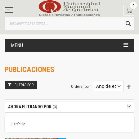
Ir
0
al
contenido
BUS
MENÚ
PUBLICACIONES
FILTRAR POR
Estab
Ordenar por
dire
desc
AHORA FILTRANDO POR
1
artículo