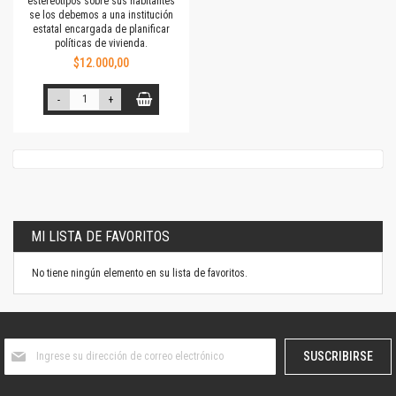
estereotipos sobre sus habitantes
se los debemos a una institución
estatal encargada de planificar
políticas de vivienda.
$12.000,00
-
+
MI LISTA DE FAVORITOS
No tiene ningún elemento en su lista de favoritos.
Suscríbase
SUSCRIBIRSE
al
boletín
informativo: