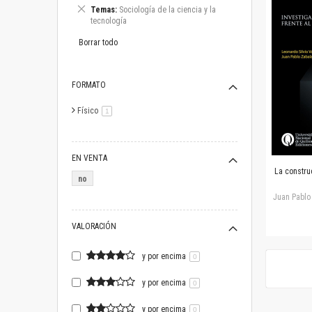
este
Eliminar
Temas
Sociología de la ciencia y la
artículo
este
tecnología
artículo
Borrar todo
FORMATO
Físico
artículo
1
EN VENTA
La construc
no
Juan Pablo
VALORACIÓN
y por encima
0
y por encima
0
y por encima
0