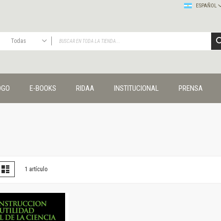
ESPAÑOL
Todas
TODAS
Publicaciones
OGO
E-BOOKS
RIDAA
INSTITUCIONAL
PRENSA
Editorial
Colecciones
Administración y economía
Coedición UNQ / Clacso
Coedición UNQ / UNC
Comunicación y cultura
Crímenes y violencias
er
la
Lista
1
artículo
omo
Cuadernos universitarios
Derechos humanos
Ediciones especiales
Géneros