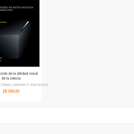
Horizontes en las artes
La ideología argentina y latinoamericana
Las ciudades y las ideas
Serie Nuevas aproximaciones
Serie Clásicos latinoamericanos
Medios&redes
Música y ciencia
Serie Arte sonoro
Nuevos enfoques en ciencia y tecnología
Sociedad-tecnología-ciencia
ción de la utilidad social
Serie digital
de la ciencia
Territorio y acumulación: conflictividades y alternativas
 Zabala, Leonardo S. Vaccarezza
$8.000,00
Textos y lecturas en ciencias sociales
Serie Punto de encuentros
Publicaciones periódicas
Prismas
Redes
Revista de Ciencias Sociales. Primera época