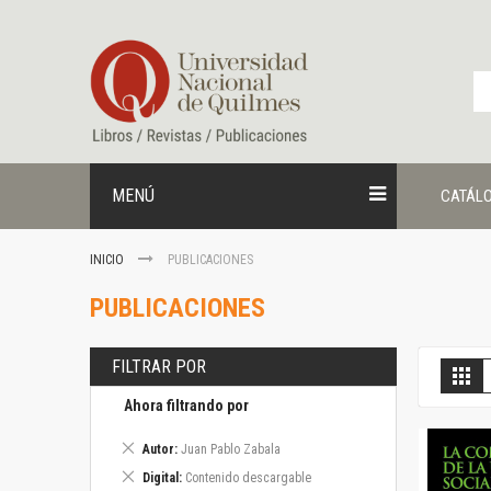
Ir
al
contenido
MENÚ
CATÁL
INICIO
PUBLICACIONES
PUBLICACIONES
FILTRAR POR
V
Gril
c
Ahora filtrando por
Eliminar
Autor
Juan Pablo Zabala
este
Eliminar
Digital
Contenido descargable
artículo