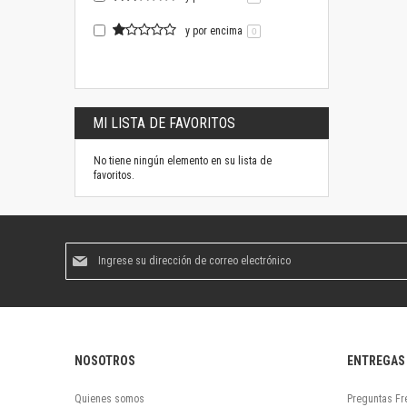
y por encima
0
MI LISTA DE FAVORITOS
No tiene ningún elemento en su lista de
favoritos.
Suscríbase
al
boletín
informativo:
NOSOTROS
ENTREGAS
Quienes somos
Preguntas Fr