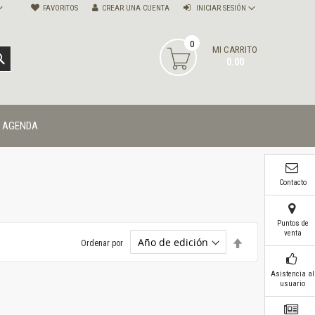
FAVORITOS
CREAR UNA CUENTA
INICIAR SESIÓN
0
MI CARRITO
BUSCAR
0.00
AGENDA
Contacto
Puntos de
venta
Establecer
Ordenar por
dirección
descendente
Asistencia al
usuario