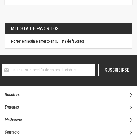
MI LISTA DE FAVORITOS
No tiene ningún elemento en su lista de favoritos.
Suscríbase
SUSCRIBIRSE
al
boletín
informativo:
Nosotros
Entregas
Mi Usuario
Contacto