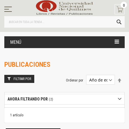
Ir
0
al
contenido
BUS
MENÚ
PUBLICACIONES
FILTRAR POR
Estab
Ordenar por
dire
desc
AHORA FILTRANDO POR
1
artículo