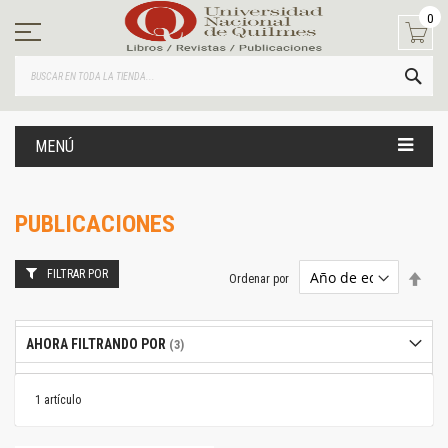
Ir
0
al
contenido
BUS
MENÚ
PUBLICACIONES
FILTRAR POR
Estab
Ordenar por
dire
desc
AHORA FILTRANDO POR
1
artículo