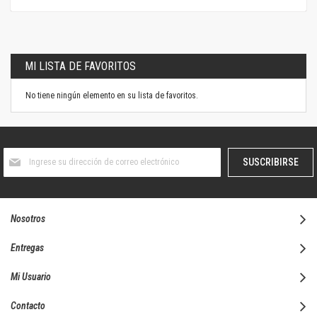
MI LISTA DE FAVORITOS
No tiene ningún elemento en su lista de favoritos.
Suscríbase
SUSCRIBIRSE
al
boletín
informativo:
Nosotros
Entregas
Mi Usuario
Contacto