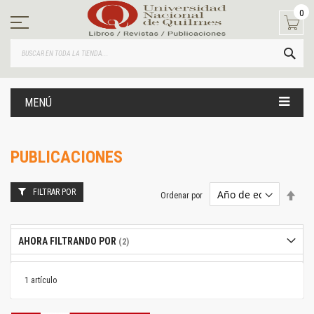
Ir
0
al
contenido
BUS
MENÚ
PUBLICACIONES
FILTRAR POR
Estab
Ordenar por
dire
desc
AHORA FILTRANDO POR
1
artículo