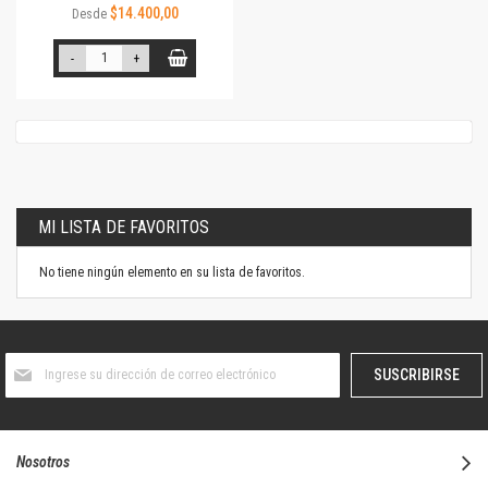
$14.400,00
Desde
-
+
MI LISTA DE FAVORITOS
No tiene ningún elemento en su lista de favoritos.
Suscríbase
SUSCRIBIRSE
al
boletín
informativo:
Nosotros