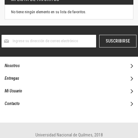
No tiene ningún elemento en su lista de favoritos.
Suscríbase
SUSCRIBIRSE
al
boletín
informativo:
Nosotros
Entregas
Mi Usuario
Contacto
Universidad Nacional de Quilmes, 2018