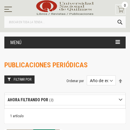
Ir
0
al
contenido
BUS
MENÚ
PUBLICACIONES PERIÓDICAS
FILTRAR POR
Estab
Ordenar por
dire
desc
AHORA FILTRANDO POR
1
artículo