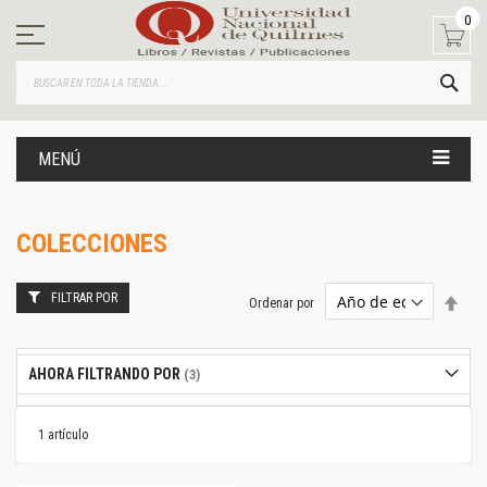
Ir
0
al
contenido
BUS
MENÚ
COLECCIONES
FILTRAR POR
Estab
Ordenar por
dire
desc
AHORA FILTRANDO POR
1
artículo