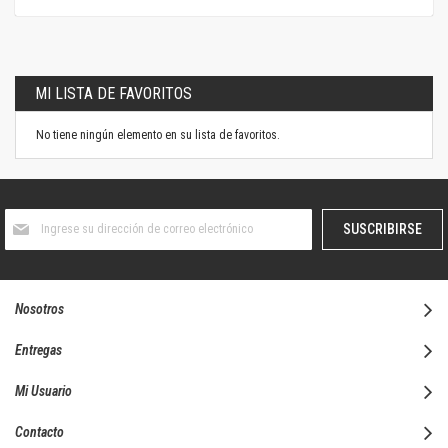
MI LISTA DE FAVORITOS
No tiene ningún elemento en su lista de favoritos.
Suscríbase
SUSCRIBIRSE
al
boletín
informativo:
Nosotros
Entregas
Mi Usuario
Contacto