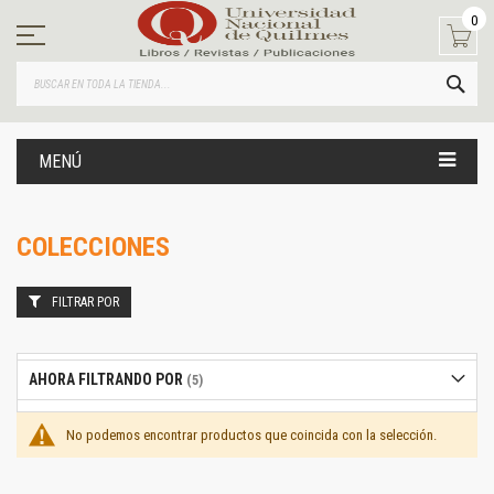
Ir
0
al
contenido
BUS
MENÚ
COLECCIONES
FILTRAR POR
AHORA FILTRANDO POR
No podemos encontrar productos que coincida con la selección.