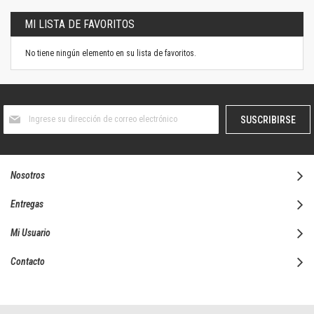
MI LISTA DE FAVORITOS
No tiene ningún elemento en su lista de favoritos.
Suscríbase
SUSCRIBIRSE
al
boletín
informativo:
Nosotros
Entregas
Mi Usuario
Contacto