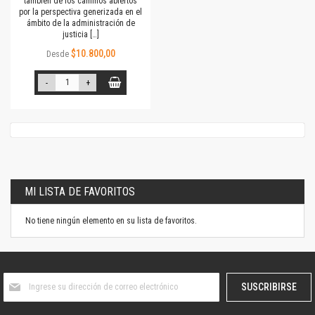
también de los caminos abiertos
por la perspectiva generizada en el
ámbito de la administración de
justicia […]
$10.800,00
Desde
-
+
MI LISTA DE FAVORITOS
No tiene ningún elemento en su lista de favoritos.
Suscríbase
SUSCRIBIRSE
al
boletín
informativo: