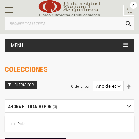
Ir
0
al
contenido
BUS
MENÚ
COLECCIONES
FILTRAR POR
Estab
Ordenar por
dire
desc
AHORA FILTRANDO POR
1
artículo