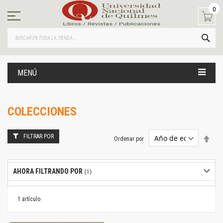
Ir
0
al
contenido
BUS
MENÚ
COLECCIONES
FILTRAR POR
Estab
Ordenar por
dire
desc
AHORA FILTRANDO POR
1
artículo