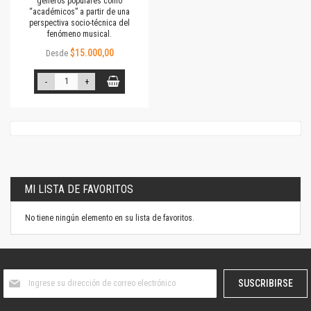
géneros populares como
“académicos” a partir de una
perspectiva socio-técnica del
fenómeno musical.
$15.000,00
Desde
-
+
MI LISTA DE FAVORITOS
No tiene ningún elemento en su lista de favoritos.
Suscríbase
SUSCRIBIRSE
al
boletín
informativo: