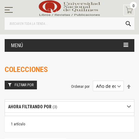
Ir
0
al
contenido
BUS
MENÚ
COLECCIONES
FILTRAR POR
Estab
Ordenar por
dire
desc
AHORA FILTRANDO POR
1
artículo