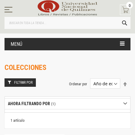
Ir
0
al
contenido
BUS
MENÚ
COLECCIONES
FILTRAR POR
Estab
Ordenar por
dire
desc
AHORA FILTRANDO POR
1
artículo