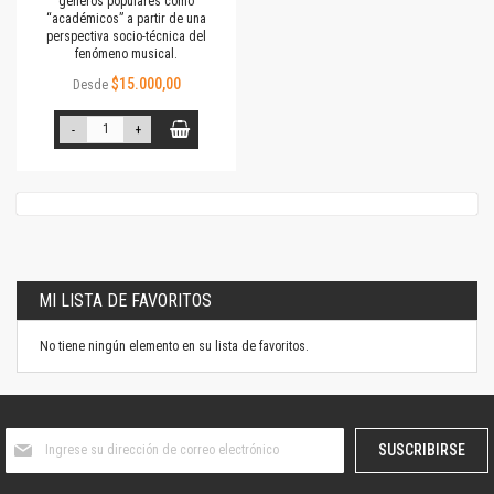
géneros populares como
“académicos” a partir de una
perspectiva socio-técnica del
fenómeno musical.
$15.000,00
Desde
-
+
MI LISTA DE FAVORITOS
No tiene ningún elemento en su lista de favoritos.
Suscríbase
SUSCRIBIRSE
al
boletín
informativo: