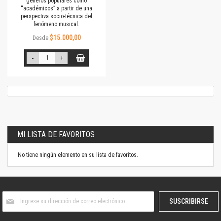
géneros populares como
“académicos” a partir de una
perspectiva socio-técnica del
fenómeno musical.
$15.000,00
Desde
-
+
MI LISTA DE FAVORITOS
No tiene ningún elemento en su lista de favoritos.
Suscríbase
SUSCRIBIRSE
al
boletín
informativo: