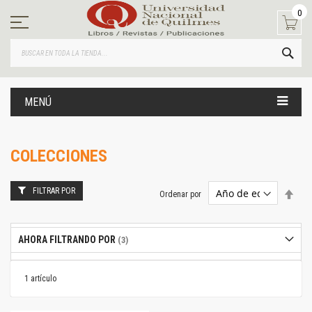
Ir
0
al
contenido
BUS
MENÚ
COLECCIONES
FILTRAR POR
Estab
Ordenar por
dire
desc
AHORA FILTRANDO POR
1
artículo