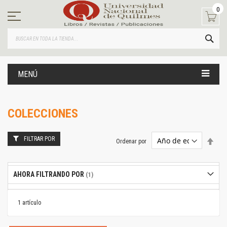
Ir
0
al
contenido
BUS
MENÚ
COLECCIONES
FILTRAR POR
Estab
Ordenar por
dire
desc
AHORA FILTRANDO POR
1
artículo