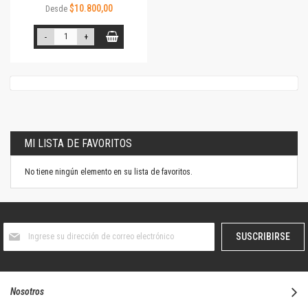
$10.800,00
Desde
-
+
MI LISTA DE FAVORITOS
No tiene ningún elemento en su lista de favoritos.
Suscríbase
SUSCRIBIRSE
al
boletín
informativo:
Nosotros