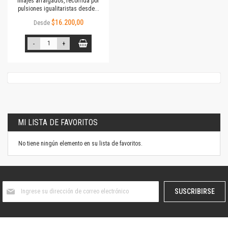
linajes arraigados, recorrida por
pulsiones igualitaristas desde...
$16.200,00
Desde
-
+
MI LISTA DE FAVORITOS
No tiene ningún elemento en su lista de favoritos.
Suscríbase
SUSCRIBIRSE
al
boletín
informativo: