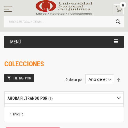
Ir
0
al
contenido
BUS
MENÚ
COLECCIONES
FILTRAR POR
Estab
Ordenar por
dire
desc
AHORA FILTRANDO POR
1
artículo