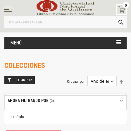
Ir
0
al
contenido
BUS
MENÚ
COLECCIONES
FILTRAR POR
Estab
Ordenar por
dire
desc
AHORA FILTRANDO POR
1
artículo