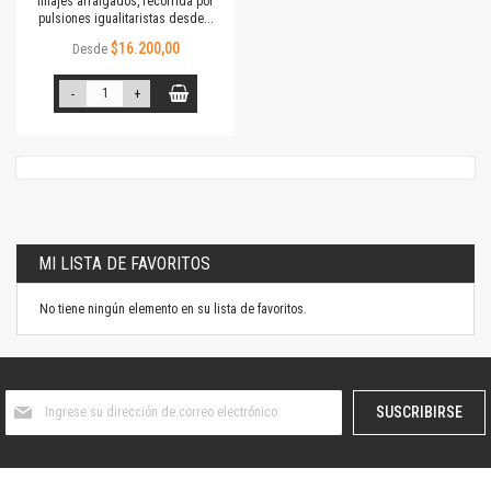
linajes arraigados, recorrida por
pulsiones igualitaristas desde...
$16.200,00
Desde
-
+
MI LISTA DE FAVORITOS
No tiene ningún elemento en su lista de favoritos.
Suscríbase
SUSCRIBIRSE
al
boletín
informativo: