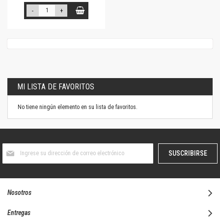
-
+
MI LISTA DE FAVORITOS
No tiene ningún elemento en su lista de favoritos.
Suscríbase
SUSCRIBIRSE
al
boletín
informativo:
Nosotros
Entregas