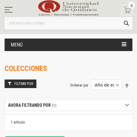
Ir
0
al
contenido
BUS
MENÚ
COLECCIONES
FILTRAR POR
Estab
Ordenar por
dire
desc
AHORA FILTRANDO POR
1
artículo