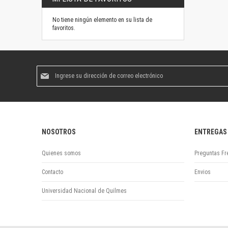
No tiene ningún elemento en su lista de
favoritos.
Suscríbase
al
boletín
informativo:
NOSOTROS
ENTREGAS
Quienes somos
Preguntas Fr
Contacto
Envios
Universidad Nacional de Quilmes