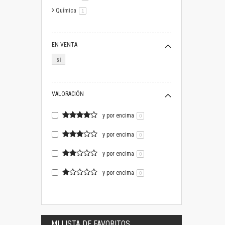
Química
artículo
1
EN VENTA
si
VALORACIÓN
y por encima
0
y por encima
0
y por encima
0
y por encima
0
MI LISTA DE FAVORITOS