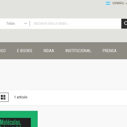
ESPAÑOL
Todas
TODAS
Publicaciones
OGO
E-BOOKS
RIDAA
INSTITUCIONAL
PRENSA
Editorial
Colecciones
Administración y economía
Coedición UNQ / Clacso
Coedición UNQ / UNC
Comunicación y cultura
Crímenes y violencias
er
la
Lista
1
artículo
omo
Cuadernos universitarios
Derechos humanos
Ediciones especiales
Géneros