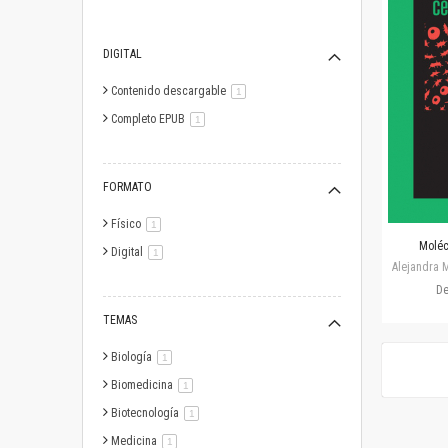
DIGITAL
Contenido descargable
artículo
1
Completo EPUB
artículo
1
FORMATO
Físico
artículo
1
Moléc
Digital
artículo
1
Alejandra M
D
TEMAS
Biología
artículo
1
Biomedicina
artículo
1
Biotecnología
artículo
1
Medicina
artículo
1