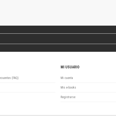
Colecciones
Ideas de Educación Virtual
Unidad de Publicaciones del Departamento de Economía y Administración
Colecciones
Otros títulos
Economía y Gestión
Economía y Sociedad
Series
Investigación
Unidad de Publicaciones del Departamento de Ciencias Sociales
MI USUARIO
Series
Encuentros
ecuentes (FAQ)
Mi cuenta
Investigación
Tesis Grado
Mis e-books
Tesis Posgrado
Registrarse
Cursos
Experiencias
Escuela de Artes