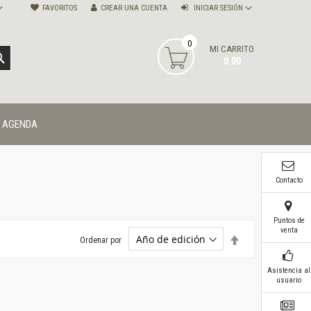
FAVORITOS
CREAR UNA CUENTA
INICIAR SESIÓN
0
MI CARRITO
BUSCAR
0.00
AGENDA
Contacto
Puntos de
venta
Establecer
Ordenar por
dirección
descendente
Asistencia al
usuario