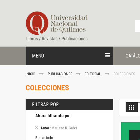
Ir
al
contenido
MENÚ
CATÁL
INICIO
PUBLICACIONES
EDITORIAL
COLECCIONES
COLECCIONES
FILTRAR POR
V
Gril
c
Ahora filtrando por
Eliminar
Autor
Mariano R. Gabri
este
artículo
Borrar todo