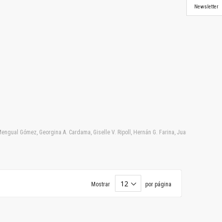
Newsletter
. Mengual Gómez, Georgina A. Cardama, Giselle V. Ripoll, Hernán G. Farina, Juan Garona, Mar
Mostrar
por página