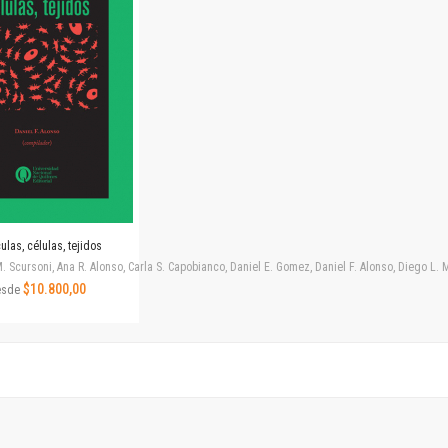
Horizontes en las artes
La ideología argentina y latinoamericana
Las ciudades y las ideas
Serie Nuevas aproximaciones
Serie Clásicos latinoamericanos
Medios&redes
Música y ciencia
Serie Arte sonoro
Nuevos enfoques en ciencia y tecnología
Sociedad-tecnología-ciencia
ulas, células, tejidos
Serie digital
. Scursoni, Ana R. Alonso, Carla S. Capobianco, Daniel E. Gomez, Daniel F. Alonso, Diego L
Territorio y acumulación: conflictividades y alternativas
$10.800,00
esde
Textos y lecturas en ciencias sociales
Serie Punto de encuentros
Publicaciones periódicas
Prismas
Redes
Revista de Ciencias Sociales. Primera época