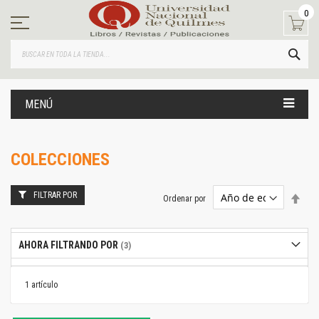
Ir
0
al
contenido
BUS
MENÚ
COLECCIONES
FILTRAR POR
Estab
Ordenar por
dire
desc
AHORA FILTRANDO POR
1
artículo