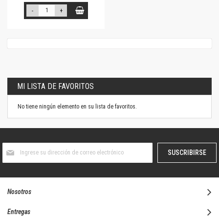
-
+
MI LISTA DE FAVORITOS
No tiene ningún elemento en su lista de favoritos.
Suscríbase
SUSCRIBIRSE
al
boletín
informativo:
Nosotros
Entregas