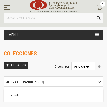
Ir
0
al
contenido
BUS
MENÚ
COLECCIONES
FILTRAR POR
Estab
Ordenar por
dire
desc
AHORA FILTRANDO POR
1
artículo