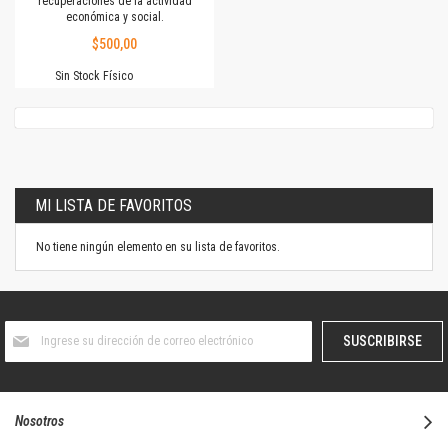
recuperaciones de la actividad
económica y social.
$500,00
Sin Stock Físico
MI LISTA DE FAVORITOS
No tiene ningún elemento en su lista de favoritos.
Suscríbase
SUSCRIBIRSE
al
boletín
informativo:
Nosotros