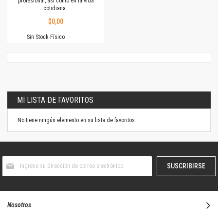
profesional, así como en la vida
cotidiana.
$0,00
Sin Stock Físico
MI LISTA DE FAVORITOS
No tiene ningún elemento en su lista de favoritos.
Suscríbase
SUSCRIBIRSE
al
boletín
informativo:
Nosotros