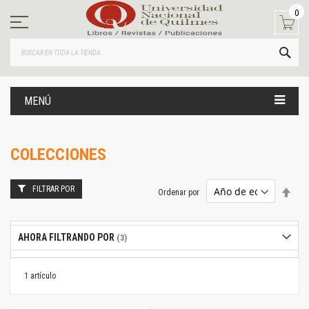
Ir
0
al
contenido
BUS
MENÚ
COLECCIONES
FILTRAR POR
Estab
Ordenar por
dire
desc
AHORA FILTRANDO POR
1
artículo