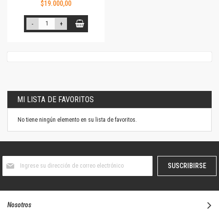
$19.000,00
-
+
MI LISTA DE FAVORITOS
No tiene ningún elemento en su lista de favoritos.
Suscríbase
SUSCRIBIRSE
al
boletín
informativo:
Nosotros