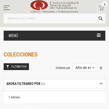
Ir
0
al
contenido
BUS
MENÚ
COLECCIONES
FILTRAR POR
Estab
Ordenar por
dire
desc
AHORA FILTRANDO POR
1
artículo