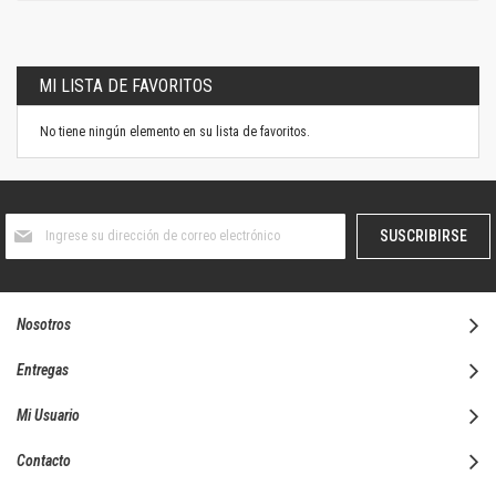
MI LISTA DE FAVORITOS
No tiene ningún elemento en su lista de favoritos.
Suscríbase
SUSCRIBIRSE
al
boletín
informativo:
Nosotros
Entregas
Mi Usuario
Contacto