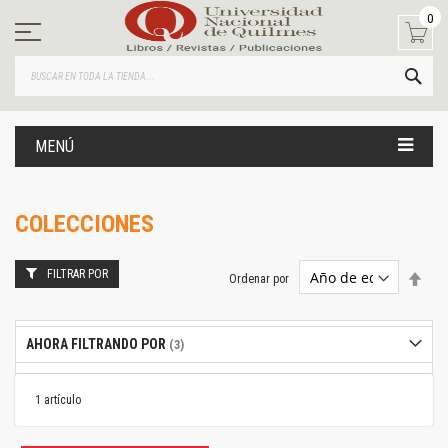
Ir
0
al
contenido
BUS
MENÚ
COLECCIONES
FILTRAR POR
Estab
Ordenar por
dire
desc
AHORA FILTRANDO POR
1
artículo