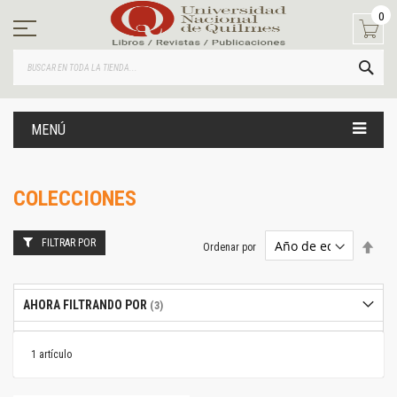
Ir
0
al
contenido
BUS
MENÚ
COLECCIONES
FILTRAR POR
Estab
Ordenar por
dire
desc
AHORA FILTRANDO POR
1
artículo