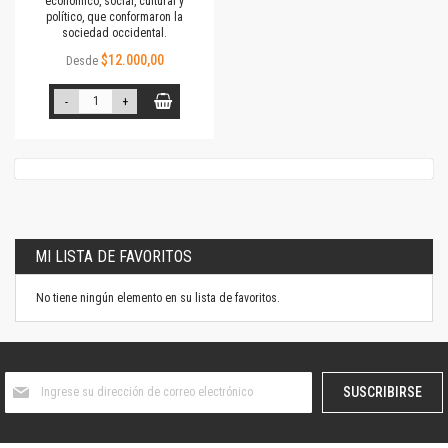
económico, social, cultural y
político, que conformaron la
sociedad occidental.
$12.000,00
Desde
-
+
MI LISTA DE FAVORITOS
No tiene ningún elemento en su lista de favoritos.
Suscríbase
SUSCRIBIRSE
al
boletín
informativo: