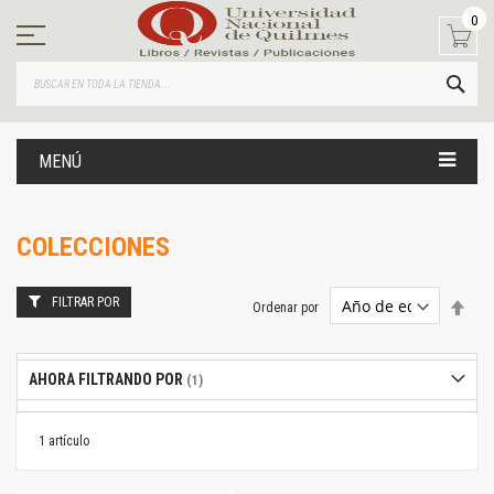
Ir
0
al
contenido
BUS
MENÚ
COLECCIONES
FILTRAR POR
Estab
Ordenar por
dire
desc
AHORA FILTRANDO POR
1
artículo