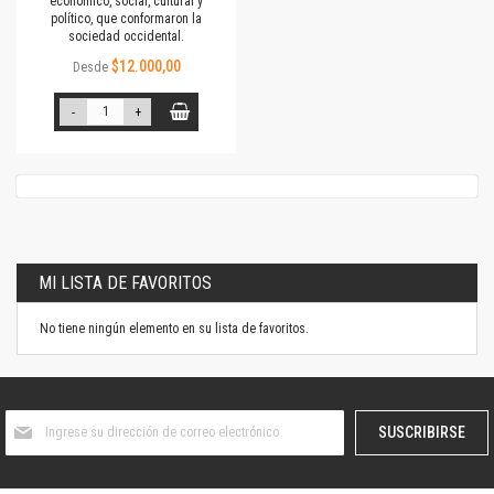
económico, social, cultural y
político, que conformaron la
sociedad occidental.
$12.000,00
Desde
-
+
MI LISTA DE FAVORITOS
No tiene ningún elemento en su lista de favoritos.
Suscríbase
SUSCRIBIRSE
al
boletín
informativo: