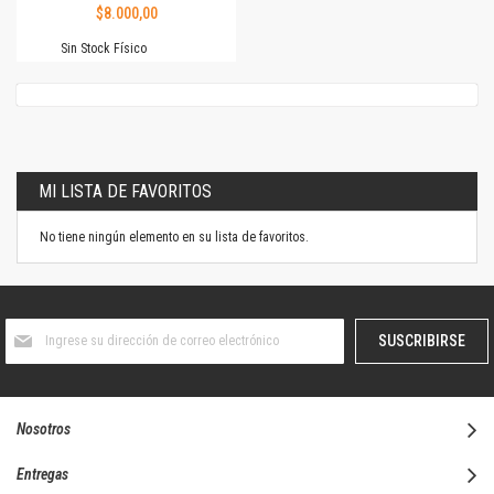
$8.000,00
Sin Stock Físico
MI LISTA DE FAVORITOS
No tiene ningún elemento en su lista de favoritos.
Suscríbase
SUSCRIBIRSE
al
boletín
informativo:
Nosotros
Entregas