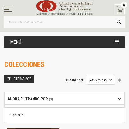
Ir
0
al
contenido
BUS
MENÚ
COLECCIONES
FILTRAR POR
Estab
Ordenar por
dire
desc
AHORA FILTRANDO POR
1
artículo