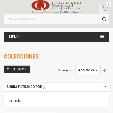
Ir
0
al
contenido
BUS
MENÚ
COLECCIONES
FILTRAR POR
Estab
Ordenar por
dire
desc
AHORA FILTRANDO POR
1
artículo