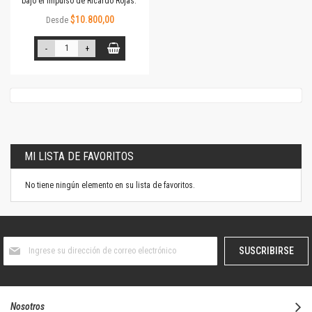
bajo el impulso de Ricardo Rojas.
$10.800,00
Desde
-
+
MI LISTA DE FAVORITOS
No tiene ningún elemento en su lista de favoritos.
Suscríbase
SUSCRIBIRSE
al
boletín
informativo:
Nosotros