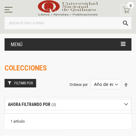
Ir
0
al
contenido
BUS
MENÚ
COLECCIONES
FILTRAR POR
Estab
Ordenar por
dire
desc
AHORA FILTRANDO POR
1
artículo