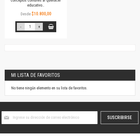
conceptos comunes al quehacer
educativo…
$10.800,00
Desde
-
+
MI LISTA DE FAVORITOS
No tiene ningún elemento en su lista de favoritos.
Suscríbase
SUSCRIBIRSE
al
boletín
informativo: